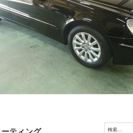
検
コーティング
索: