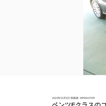
投
2023年10月6日
投稿者:
WPMASTER
稿
ベンツEクラスの
日: