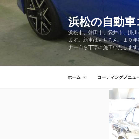
コ
ン
テ
浜松の自動車
ン
浜松市、磐田市、袋井市、掛川
ツ
ます。新車はもちろん、１０年
へ
ナー自ら丁寧に施工いたします
ス
キ
ッ
プ
ホーム
コーティングメニュ