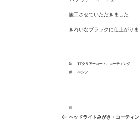
施工させていただきました
きれいなブラックに仕上がりま
カ
TTクリアーコート
、
コーティング
テ
タ
ベンツ
ゴ
グ
リ
ー
投
前
前
稿
の
ヘッドライトみがき・コーティン
投
ナ
稿
ビ