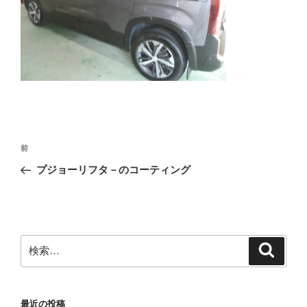
投
前
前
稿
の
プジョーリフタ－のコーティング
ナ
投
ビ
稿
ゲ
ー
検
検
シ
索
索:
ョ
ン
最近の投稿