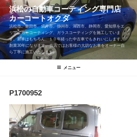
コ
浜松の自動車コーティング専門店
ン
カーコートオクダ
テ
ン
浜松市、磐田市、袋井市、掛川市、湖西市、静岡市、愛知県をエ
ツ
リアにカーコーティング、ガラスコーティングを施工していま
す。新車はもちろん、１０年経った中古車でもきれいにします。
へ
創業30年になります。当店ではお客様の大切なお車をオーナー自
ス
ら丁寧に施工いたします。
キ
ッ
メニュー
プ
P1700952