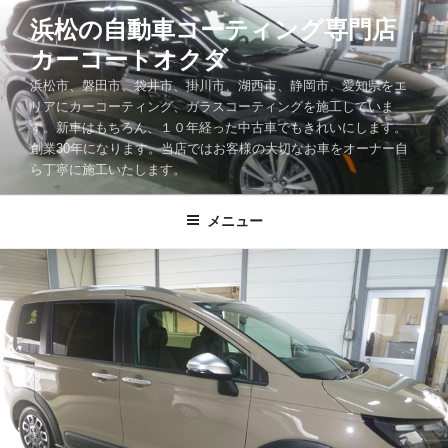
コ
浜松の自動車コーティング専門店
ン
カーコートオクダ
テ
ン
浜松市、磐田市、袋井市、掛川市、湖西市、静岡市、愛知県をエ
ツ
リアにカーコーティング、ガラスコーティングを施工していま
す。新車はもちろん、１０年経った中古車でもきれいにします。
へ
創業30年になります。当店ではお客様の大切なお車をオーナー自
ス
ら丁寧に施工いたします。
キ
ッ
メニュー
プ