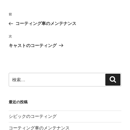
投
前
前
稿
の
コーティング車のメンテナンス
ナ
投
ビ
稿
次
次
ゲ
の
キャストのコーティング
投
ー
稿
シ
ョ
ン
検
検
索
索:
最近の投稿
シビックのコーティング
コーティング車のメンテナンス