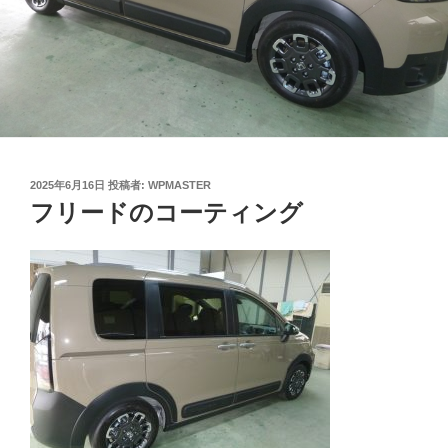
投
2025年6月16日
投稿者:
WPMASTER
稿
フリードのコーティング
日: