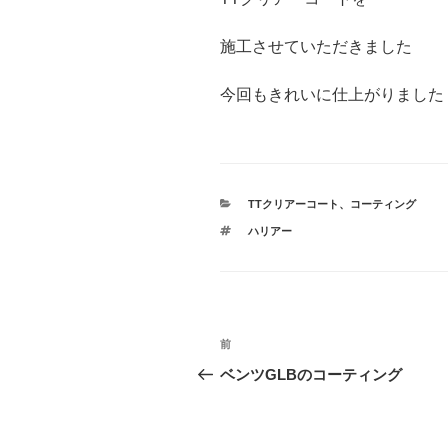
施工させていただきました
今回もきれいに仕上がりました
カ
TTクリアーコート
、
コーティング
テ
タ
ハリアー
ゴ
グ
リ
ー
投
前
前
稿
の
ベンツGLBのコーティング
投
ナ
稿
ビ