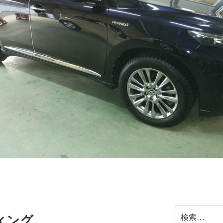
検
ィング
索: