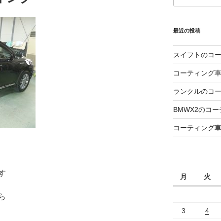
最近の投稿
スイフトのコ
コーティング
ランクルのコ
BMWX2のコ
コーティング
す
月
火
ら
3
4