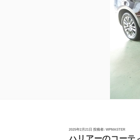
投
2025年2月21日
投稿者:
WPMASTER
稿
ハリアーのコーテ
日: