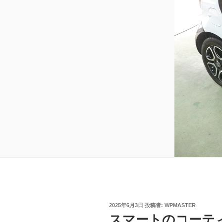
投
2025年6月3日
投稿者:
WPMASTER
稿
スマートのコーテ
日: