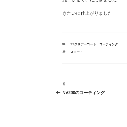
きれいに仕上がりました
カ
TTクリアーコート
、
コーティング
テ
タ
スマート
ゴ
グ
リ
ー
投
前
前
稿
の
NV200のコーティング
投
ナ
稿
ビ
ゲ