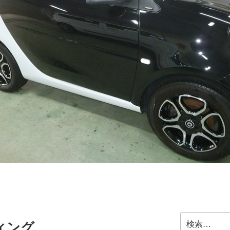
検
ィング
索: