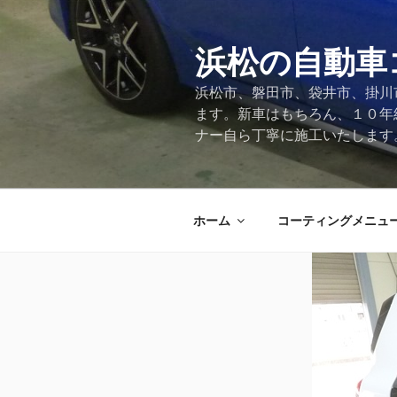
コ
ン
テ
浜松の自動車
ン
浜松市、磐田市、袋井市、掛川
ツ
ます。新車はもちろん、１０年
へ
ナー自ら丁寧に施工いたします
ス
キ
ッ
プ
ホーム
コーティングメニュ