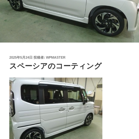
投
2025年5月24日
投稿者:
WPMASTER
稿
スペーシアのコーティング
日: