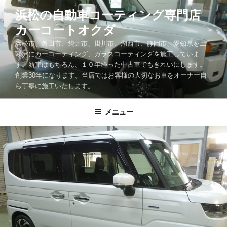
コ
浜松の自動車コーティング専門店
ン
カーコートオクダ
テ
ン
浜松市、磐田市、袋井市、掛川市、湖西市、静岡市、愛知県をエ
ツ
リアにカーコーティング、ガラスコーティングを施工していま
す。新車はもちろん、１０年経った中古車でもきれいにします。
へ
創業30年になります。当店ではお客様の大切なお車をオーナー自
ス
ら丁寧に施工いたします。
キ
ッ
メニュー
プ