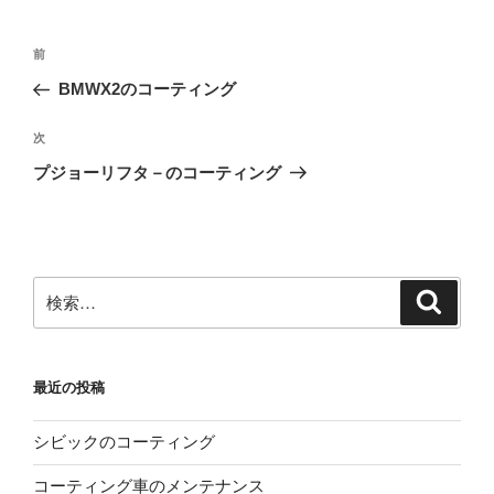
投
前
前
稿
の
BMWX2のコーティング
ナ
投
ビ
稿
次
次
ゲ
の
プジョーリフタ－のコーティング
投
ー
稿
シ
ョ
ン
検
検
索
索:
最近の投稿
シビックのコーティング
コーティング車のメンテナンス