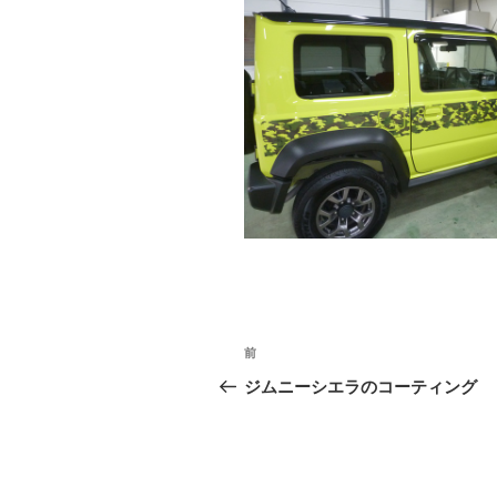
投
前
前
稿
の
ジムニーシエラのコーティング
投
ナ
稿
ビ