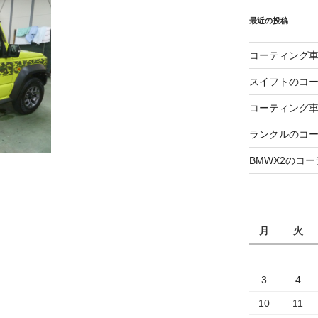
最近の投稿
コーティング
スイフトのコ
コーティング
ランクルのコ
BMWX2のコ
月
火
3
4
10
11