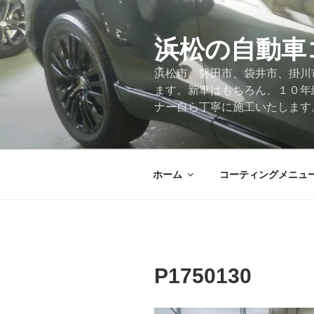
コ
ン
テ
浜松の自動車
ン
浜松市、磐田市、袋井市、掛川
ツ
ます。新車はもちろん、１０年
へ
ナー自ら丁寧に施工いたします
ス
キ
ッ
プ
ホーム
コーティングメニュ
P1750130