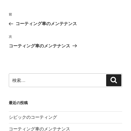
投
前
前
稿
の
コーティング車のメンテナンス
ナ
投
ビ
稿
次
次
ゲ
の
コーティング車のメンテナンス
投
ー
稿
シ
ョ
ン
検
検
索
索:
最近の投稿
シビックのコーティング
コーティング車のメンテナンス