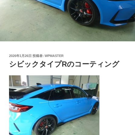
投
2026年1月26日
投稿者:
WPMASTER
稿
シビックタイプRのコーティング
日: