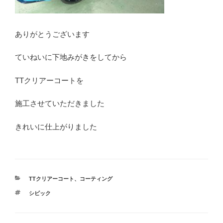
ありがとうございます
ていねいに下地みがきをしてから
TTクリアーコートを
施工させていただきました
きれいに仕上がりました
カ
TTクリアーコート
、
コーティング
テ
タ
シビック
ゴ
グ
リ
ー