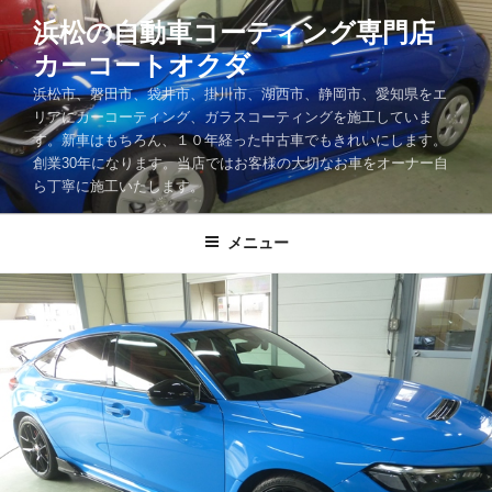
コ
浜松の自動車コーティング専門店
ン
カーコートオクダ
テ
ン
浜松市、磐田市、袋井市、掛川市、湖西市、静岡市、愛知県をエ
ツ
リアにカーコーティング、ガラスコーティングを施工していま
す。新車はもちろん、１０年経った中古車でもきれいにします。
へ
創業30年になります。当店ではお客様の大切なお車をオーナー自
ス
ら丁寧に施工いたします。
キ
ッ
メニュー
プ