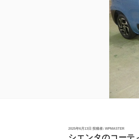
投
2025年6月13日
投稿者:
WPMASTER
稿
シエンタのコーテ
日: