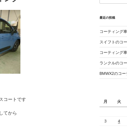
最近の投稿
コーティング
スイフトのコ
コーティング
ランクルのコ
BMWX2のコ
スコートです
月
火
してから
3
4