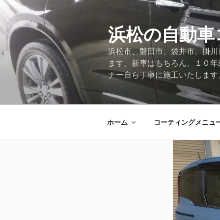
コ
ン
テ
浜松の自動車
ン
浜松市、磐田市、袋井市、掛川
ツ
ます。新車はもちろん、１０年
へ
ナー自ら丁寧に施工いたします
ス
キ
ッ
プ
ホーム
コーティングメニュ