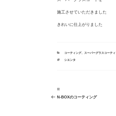
施工させていただきました
きれいに仕上がりました
カ
コーティング
、
スーパーグラスコーティ
テ
タ
シエンタ
ゴ
グ
リ
ー
投
前
前
稿
の
N-BOXのコーティング
投
ナ
稿
ビ