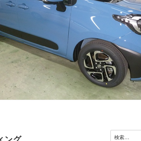
検
ィング
索: