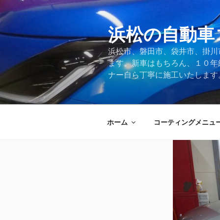
コ
ン
テ
浜松の自動車
ン
浜松市、磐田市、袋井市、掛川
ツ
ます。新車はもちろん、１０年
へ
ナー自ら丁寧に施工いたします
ス
キ
ッ
プ
ホーム
コーティングメニュ