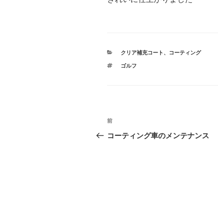
カ
クリア補充コート
、
コーティング
テ
タ
ゴルフ
ゴ
グ
リ
ー
投
前
前
稿
の
コーティング車のメンテナンス
投
ナ
稿
ビ
ゲ
ー