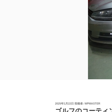
投
2025年1月22日
投稿者:
WPMASTER
稿
ゴルフのコーティ
日: