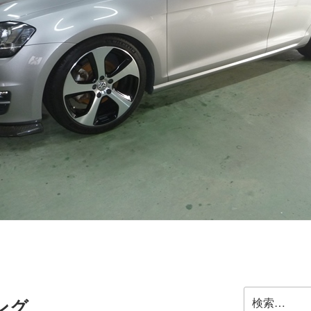
検
ング
索: