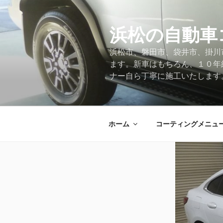
コ
ン
テ
浜松の自動車
ン
浜松市、磐田市、袋井市、掛川
ツ
ます。新車はもちろん、１０年
へ
ナー自ら丁寧に施工いたします
ス
キ
ッ
プ
ホーム
コーティングメニュ