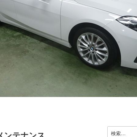
検
メンテナンス
索: