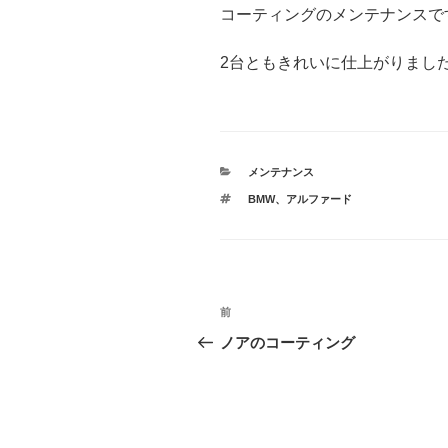
コーティングのメンテナンスで
2台ともきれいに仕上がりまし
カ
メンテナンス
テ
タ
BMW
、
アルファード
ゴ
グ
リ
ー
投
前
前
稿
の
ノアのコーティング
投
ナ
稿
ビ