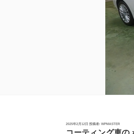
投
2025年2月12日
投稿者:
WPMASTER
稿
コーティング車の
日: