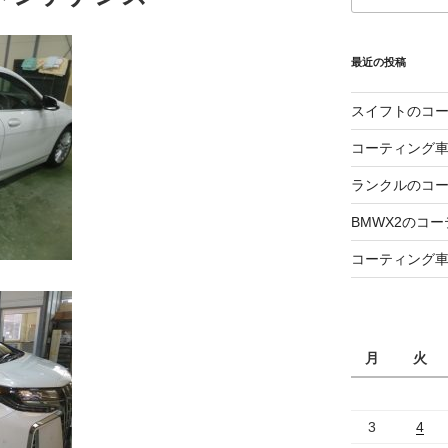
最近の投稿
スイフトのコ
コーティング
ランクルのコ
BMWX2のコ
コーティング
月
火
3
4