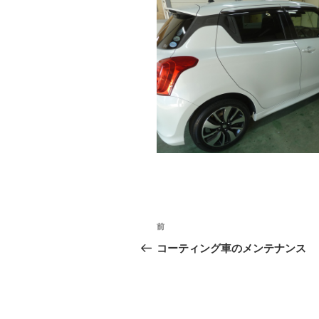
投
前
前
稿
の
コーティング車のメンテナンス
投
ナ
稿
ビ