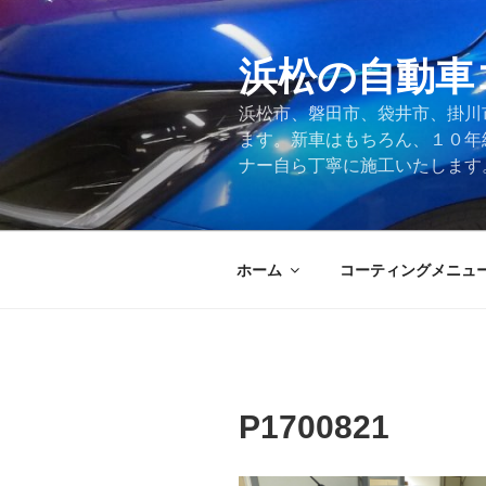
コ
ン
テ
浜松の自動車
ン
浜松市、磐田市、袋井市、掛川
ツ
ます。新車はもちろん、１０年
へ
ナー自ら丁寧に施工いたします
ス
キ
ッ
プ
ホーム
コーティングメニュ
P1700821