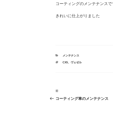
コーティングのメンテナンスで
きれいに仕上がりました
カ
メンテナンス
テ
タ
CX5
、
ヴェゼル
ゴ
グ
リ
ー
投
前
前
稿
の
コーティング車のメンテナンス
投
ナ
稿