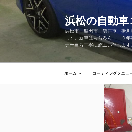
コ
ン
テ
浜松の自動車
ン
浜松市、磐田市、袋井市、掛川
ツ
ます。新車はもちろん、１０年
へ
ナー自ら丁寧に施工いたします
ス
キ
ッ
プ
ホーム
コーティングメニュ