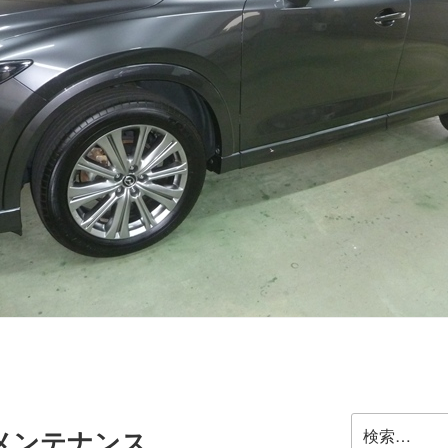
検
メンテナンス
索: