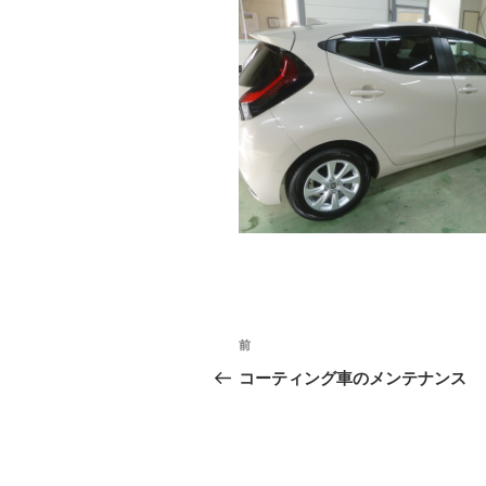
投
前
前
稿
の
コーティング車のメンテナンス
投
ナ
稿
ビ