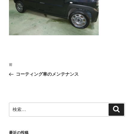
投
前
前
稿
の
コーティング車のメンテナンス
ナ
投
ビ
稿
ゲ
ー
検
検
シ
索
索:
ョ
ン
最近の投稿