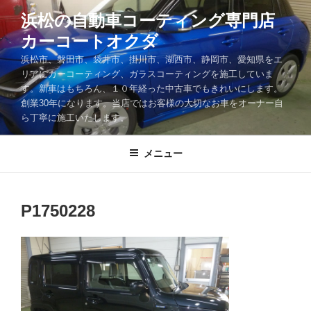
コ
浜松の自動車コーティング専門店
ン
カーコートオクダ
テ
ン
浜松市、磐田市、袋井市、掛川市、湖西市、静岡市、愛知県をエ
ツ
リアにカーコーティング、ガラスコーティングを施工していま
す。新車はもちろん、１０年経った中古車でもきれいにします。
へ
創業30年になります。当店ではお客様の大切なお車をオーナー自
ス
ら丁寧に施工いたします。
キ
ッ
メニュー
プ
P1750228