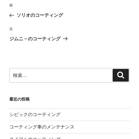
投
前
前
稿
の
ソリオのコーティング
ナ
投
ビ
稿
次
次
ゲ
の
ジムニ－のコーティング
投
ー
稿
シ
ョ
ン
検
検
索
索:
最近の投稿
シビックのコーティング
コーティング車のメンテナンス