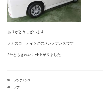
ありがとうございます
ノアのコーティングのメンテナンスです
2台ともきれいに仕上がりました
カ
メンテナンス
テ
タ
ノア
ゴ
グ
リ
ー