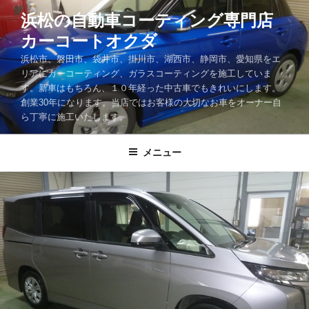
コ
浜松の自動車コーティング専門店
ン
カーコートオクダ
テ
ン
浜松市、磐田市、袋井市、掛川市、湖西市、静岡市、愛知県をエ
ツ
リアにカーコーティング、ガラスコーティングを施工していま
す。新車はもちろん、１０年経った中古車でもきれいにします。
へ
創業30年になります。当店ではお客様の大切なお車をオーナー自
ス
ら丁寧に施工いたします。
キ
ッ
メニュー
プ