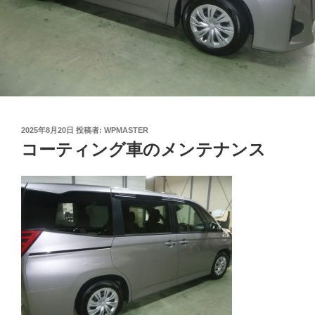
投
2025年8月20日
投稿者:
WPMASTER
稿
コーティング車のメンテナンス
日: