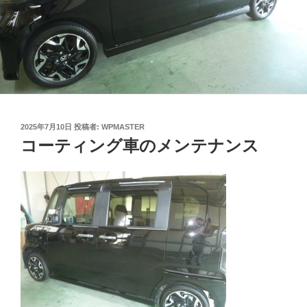
投
2025年7月10日
投稿者:
WPMASTER
稿
コーティング車のメンテナンス
日: