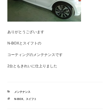
ありがとうございます
N-BOXとスイフトの
コーティングのメンテナンスです
2台ともきれいに仕上りました
カ
メンテナンス
テ
タ
N-BOX
、
スイフト
ゴ
グ
リ
ー