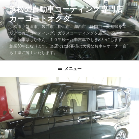
コ
浜松の自動車コーティング専門店
ン
カーコートオクダ
テ
ン
浜松市、磐田市、袋井市、掛川市、湖西市、静岡市、愛知県をエ
ツ
リアにカーコーティング、ガラスコーティングを施工していま
す。新車はもちろん、１０年経った中古車でもきれいにします。
へ
創業30年になります。当店ではお客様の大切なお車をオーナー自
ス
ら丁寧に施工いたします。
キ
ッ
メニュー
プ