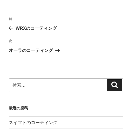
投
前
前
稿
の
WRXのコーティング
ナ
投
ビ
稿
次
次
ゲ
の
オーラのコーティング
投
ー
稿
シ
ョ
ン
検
検
索
索:
最近の投稿
スイフトのコーティング