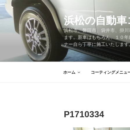
コ
ン
テ
浜松の自動車
ン
浜松市、磐田市、袋井市、掛川
ツ
ます。新車はもちろん、１０年
へ
ナー自ら丁寧に施工いたします
ス
キ
ッ
プ
ホーム
コーティングメニュ
P1710334