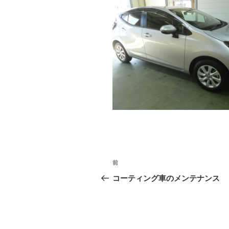
投
前
前
稿
の
コーティング車のメンテナンス
投
ナ
稿
ビ