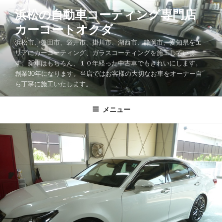
コ
浜松の自動車コーティング専門店
ン
カーコートオクダ
テ
ン
浜松市、磐田市、袋井市、掛川市、湖西市、静岡市、愛知県をエ
ツ
リアにカーコーティング、ガラスコーティングを施工していま
す。新車はもちろん、１０年経った中古車でもきれいにします。
へ
創業30年になります。当店ではお客様の大切なお車をオーナー自
ス
ら丁寧に施工いたします。
キ
ッ
メニュー
プ