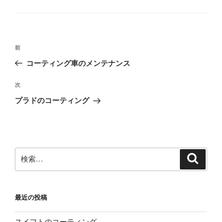
グ
リ
ー
投
前
前
稿
の
コーティング車のメンテナンス
ナ
投
ビ
稿
次
次
ゲ
の
プラドのコーティング
投
ー
稿
シ
ョ
ン
検
検
索
索:
最近の投稿
スイフトのコーティング