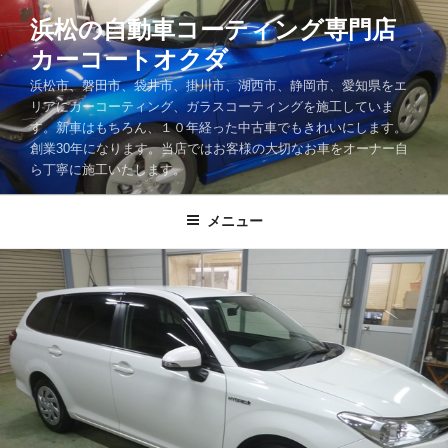
コ
浜松の自動車コーティング専門店
ン
カーコートオクダ
テ
ン
浜松市、磐田市、袋井市、掛川市、湖西市、静岡市、愛知県をエ
ツ
リアにカーコーティング、ガラスコーティングを施工していま
す。新車はもちろん、１０年経った中古車でもきれいにします。
へ
創業30年になります。当店ではお客様の大切なお車をオーナー自
ス
ら丁寧に施工いたします。
キ
ッ
メニュー
プ