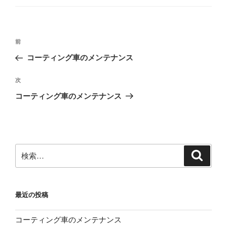
ー
投
前
前
稿
の
コーティング車のメンテナンス
ナ
投
ビ
稿
次
次
ゲ
の
コーティング車のメンテナンス
投
ー
稿
シ
ョ
ン
検
検
索
索:
最近の投稿
コーティング車のメンテナンス