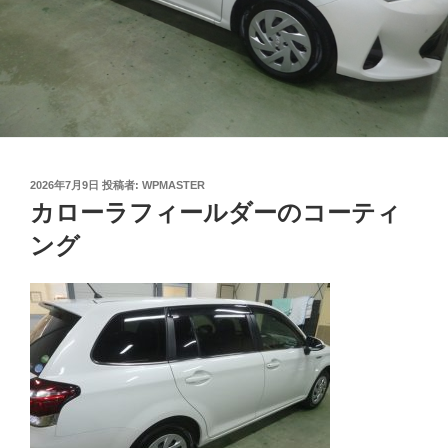
投
2026年7月9日
投稿者:
WPMASTER
稿
カローラフィールダーのコーティ
日:
ング