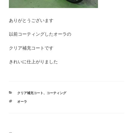
ありがとうございます
以前コーティングしたオーラの
クリア補充コートです
きれいに仕上がりました
カ
クリア補充コート
、
コーティング
テ
タ
オーラ
ゴ
グ
リ
ー
投