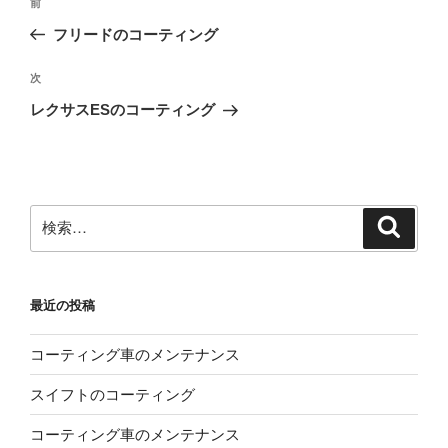
前
前
稿
の
フリードのコーティング
ナ
投
ビ
稿
次
次
ゲ
の
レクサスESのコーティング
投
ー
稿
シ
ョ
ン
検
検
索
索:
最近の投稿
コーティング車のメンテナンス
スイフトのコーティング
コーティング車のメンテナンス