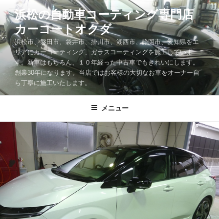
コ
浜松の自動車コーティング専門店
ン
カーコートオクダ
テ
ン
浜松市、磐田市、袋井市、掛川市、湖西市、静岡市、愛知県をエ
ツ
リアにカーコーティング、ガラスコーティングを施工していま
す。新車はもちろん、１０年経った中古車でもきれいにします。
へ
創業30年になります。当店ではお客様の大切なお車をオーナー自
ス
ら丁寧に施工いたします。
キ
ッ
メニュー
プ