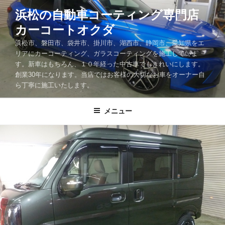
コ
浜松の自動車コーティング専門店
ン
カーコートオクダ
テ
ン
浜松市、磐田市、袋井市、掛川市、湖西市、静岡市、愛知県をエ
ツ
リアにカーコーティング、ガラスコーティングを施工していま
す。新車はもちろん、１０年経った中古車でもきれいにします。
へ
創業30年になります。当店ではお客様の大切なお車をオーナー自
ス
ら丁寧に施工いたします。
キ
ッ
メニュー
プ