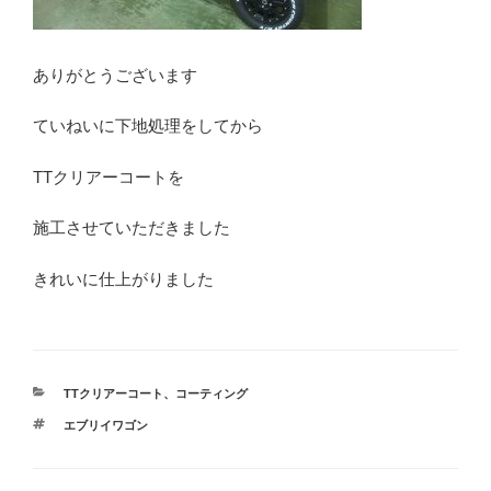
ありがとうございます
ていねいに下地処理をしてから
TTクリアーコートを
施工させていただきました
きれいに仕上がりました
カ
TTクリアーコート
、
コーティング
テ
タ
エブリイワゴン
ゴ
グ
リ
ー