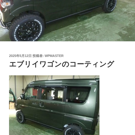
投
2025年5月12日
投稿者:
WPMASTER
稿
エブリイワゴンのコーティング
日: