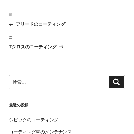
投
前
前
稿
の
フリードのコーティング
ナ
投
ビ
稿
次
次
ゲ
の
Tクロスのコーティング
投
ー
稿
シ
ョ
ン
検
検
索
索:
最近の投稿
シビックのコーティング
コーティング車のメンテナンス