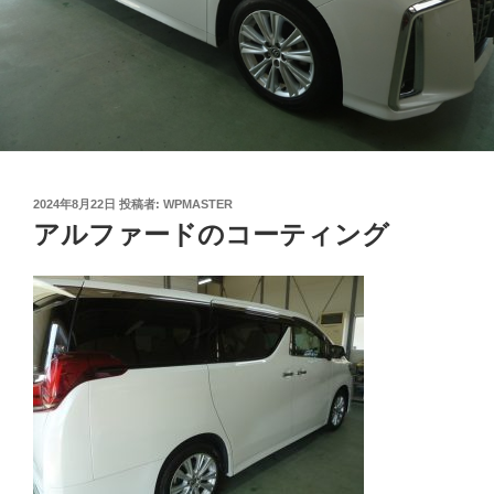
投
2024年8月22日
投稿者:
WPMASTER
稿
アルファードのコーティング
日: