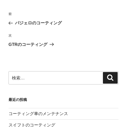
投
前
前
稿
の
パジェロのコーティング
ナ
投
ビ
稿
次
次
ゲ
の
GTRのコーティング
投
ー
稿
シ
ョ
ン
検
検
索
索:
最近の投稿
コーティング車のメンテナンス
スイフトのコーティング