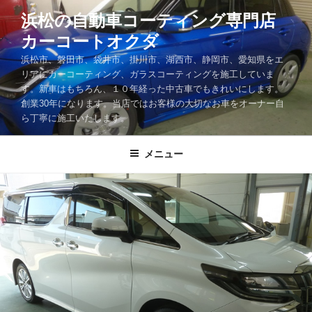
コ
浜松の自動車コーティング専門店
ン
カーコートオクダ
テ
ン
浜松市、磐田市、袋井市、掛川市、湖西市、静岡市、愛知県をエ
ツ
リアにカーコーティング、ガラスコーティングを施工していま
す。新車はもちろん、１０年経った中古車でもきれいにします。
へ
創業30年になります。当店ではお客様の大切なお車をオーナー自
ス
ら丁寧に施工いたします。
キ
ッ
メニュー
プ