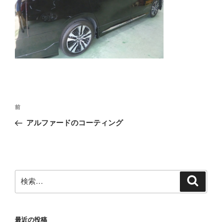
投
前
前
稿
の
アルファードのコーティング
ナ
投
ビ
稿
ゲ
ー
検
検
シ
索
索:
ョ
ン
最近の投稿