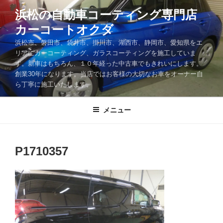
コ
浜松の自動車コーティング専門店
ン
カーコートオクダ
テ
ン
浜松市、磐田市、袋井市、掛川市、湖西市、静岡市、愛知県をエ
ツ
リアにカーコーティング、ガラスコーティングを施工していま
す。新車はもちろん、１０年経った中古車でもきれいにします。
へ
創業30年になります。当店ではお客様の大切なお車をオーナー自
ス
ら丁寧に施工いたします。
キ
ッ
メニュー
プ
P1710357