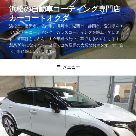
コ
浜松の自動車コーティング専門店
ン
カーコートオクダ
テ
ン
浜松市、磐田市、袋井市、掛川市、湖西市、静岡市、愛知県をエ
ツ
リアにカーコーティング、ガラスコーティングを施工していま
す。新車はもちろん、１０年経った中古車でもきれいにします。
へ
創業30年になります。当店ではお客様の大切なお車をオーナー自
ス
ら丁寧に施工いたします。
キ
ッ
メニュー
プ