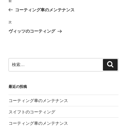
前
前
稿
の
コーティング車のメンテナンス
ナ
投
ビ
稿
次
次
ゲ
の
ヴィッツのコーティング
投
ー
稿
シ
ョ
ン
検
検
索
索:
最近の投稿
コーティング車のメンテナンス
スイフトのコーティング
コーティング車のメンテナンス