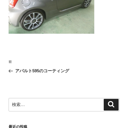
投
前
前
稿
の
アバルト595のコーティング
ナ
投
ビ
稿
ゲ
ー
検
検
シ
索
索:
ョ
ン
最近の投稿