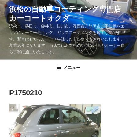
コ
浜松の自動車コーティング専門店
ン
カーコートオクダ
テ
ン
浜松市、磐田市、袋井市、掛川市、湖西市、静岡市、愛知県をエ
ツ
リアにカーコーティング、ガラスコーティングを施工していま
す。新車はもちろん、１０年経った中古車でもきれいにします。
へ
創業30年になります。当店ではお客様の大切なお車をオーナー自
ス
ら丁寧に施工いたします。
キ
ッ
メニュー
プ
P1750210